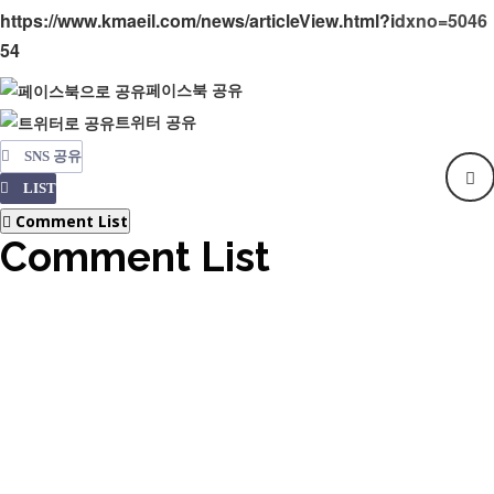
https://www.kmaeil.com/news/articleView.html?idxno=5046
54
페이스북 공유
트위터 공유
SNS 공유
LIST
Comment List
Comment List
No comments have been registered.